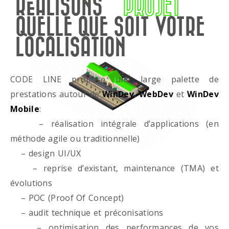
RÉALISONS
PROJET
QUELLE QUE SOIT VOTRE
LOCALISATION
CODE LINE propose une large palette de
prestations autour de
WinDev
,
WebDev
et
WinDev
Mobile
:
– réalisation intégrale d’applications (en
méthode agile ou traditionnelle)
– design UI/UX
– reprise d’existant, maintenance (TMA) et
évolutions
– POC (Proof Of Concept)
– audit technique et préconisations
– optimisation des performances de vos