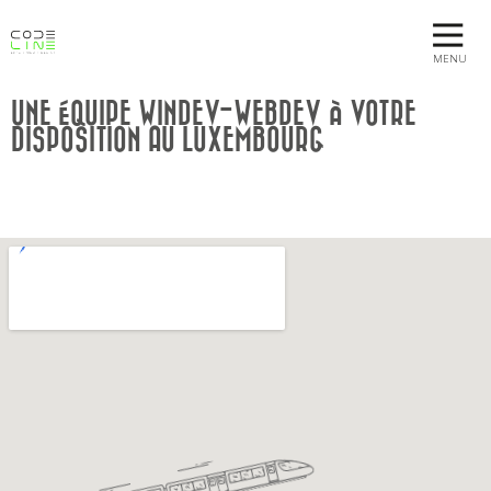
MENU
UNE ÉQUIPE WINDEV-WEBDEV À VOTRE
DISPOSITION AU LUXEMBOURG