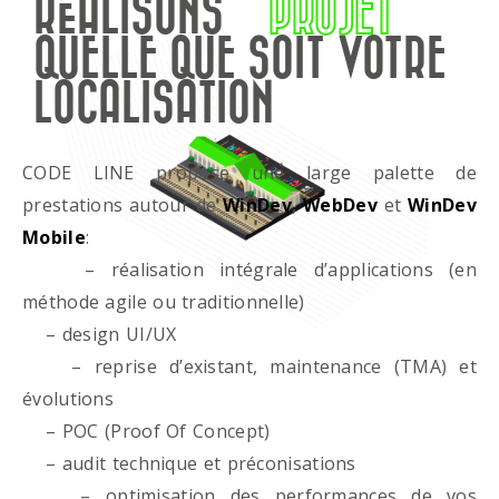
RÉALISONS
PROJET
QUELLE QUE SOIT VOTRE
LOCALISATION
CODE LINE propose une large palette de
prestations autour de
WinDev
,
WebDev
et
WinDev
Mobile
:
– réalisation intégrale d’applications (en
méthode agile ou traditionnelle)
– design UI/UX
– reprise d’existant, maintenance (TMA) et
évolutions
– POC (Proof Of Concept)
– audit technique et préconisations
– optimisation des performances de vos