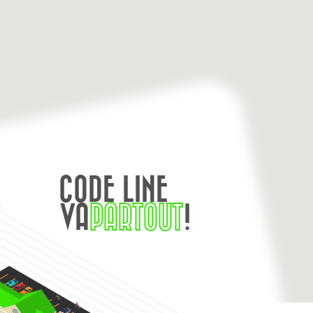
CODE LINE
VA
PARTOUT
!