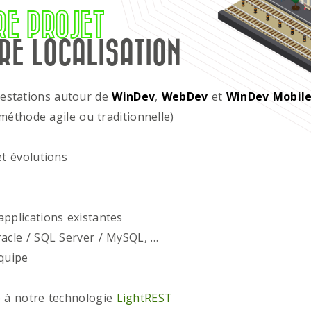
RE PROJET
RE LOCALISATION
restations autour de
WinDev
,
WebDev
et
WinDev Mobil
méthode agile ou traditionnelle)
t évolutions
plications existantes
acle / SQL Server / MySQL, …
quipe
 à notre technologie
LightREST