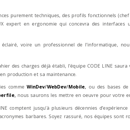
es purement techniques, des profils fonctionnels (chef d
/UX expert en ergonomie qui concevra des interfaces uti
éclairé, voire un professionnel de l’informatique, no
hier des charges déjà établi, l’équipe CODE LINE saur
 en production et sa maintenance.
ogies comme
WinDev
/
WebDev
/
Mobile
,
ou des bases d
erfile
,
nous saurons les mettre en oeuvre pour votre ent
NE comptent jusqu’à plusieurs décennies d’expérience
acronymes barbares. Soyez rassuré, nos équipes sont rom