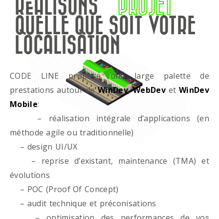
RÉALISONS
PROJET
QUELLE QUE SOIT VOTRE
LOCALISATION
CODE LINE propose une large palette de
prestations autour de
WinDev
,
WebDev
et
WinDev
Mobile
:
– réalisation intégrale d’applications (en
méthode agile ou traditionnelle)
– design UI/UX
– reprise d’existant, maintenance (TMA) et
évolutions
– POC (Proof Of Concept)
– audit technique et préconisations
– optimisation des performances de vos