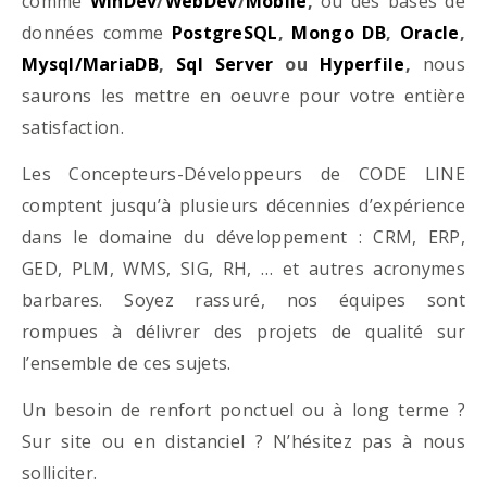
comme
WinDev
/
WebDev
/
Mobile
,
ou des bases de
données comme
PostgreSQL
,
Mongo DB
,
Oracle
,
Mysql/MariaDB
,
Sql Server
ou
Hyperfile
,
nous
saurons les mettre en oeuvre pour votre entière
satisfaction.
Les Concepteurs-Développeurs de CODE LINE
comptent jusqu’à plusieurs décennies d’expérience
dans le domaine du développement : CRM, ERP,
GED, PLM, WMS, SIG, RH, … et autres acronymes
barbares. Soyez rassuré, nos équipes sont
rompues à délivrer des projets de qualité sur
l’ensemble de ces sujets.
Un besoin de renfort ponctuel ou à long terme ?
Sur site ou en distanciel ? N’hésitez pas à nous
solliciter.