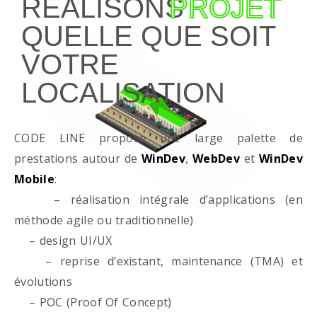
RÉALISONS
PROJET
QUELLE QUE SOIT
VOTRE
LOCALISATION
CODE LINE propose une large palette de
prestations autour de
WinDev
,
WebDev
et
WinDev
Mobile
:
– réalisation intégrale d’applications (en
méthode agile ou traditionnelle)
– design UI/UX
– reprise d’existant, maintenance (TMA) et
évolutions
– POC (Proof Of Concept)