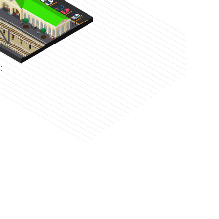
N
e
: