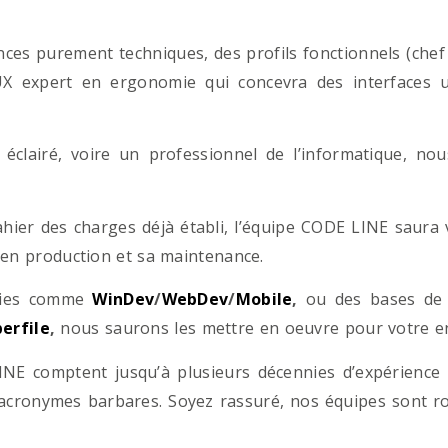
es purement techniques, des profils fonctionnels (chef d
/UX expert en ergonomie qui concevra des interfaces uti
éclairé, voire un professionnel de l’informatique, no
hier des charges déjà établi, l’équipe CODE LINE saur
 en production et sa maintenance.
ogies comme
WinDev
/
WebDev
/
Mobile
,
ou des bases d
erfile
,
nous saurons les mettre en oeuvre pour votre ent
NE comptent jusqu’à plusieurs décennies d’expérience
acronymes barbares. Soyez rassuré, nos équipes sont rom