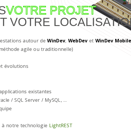
S
VOTRE PROJET
T VOTRE LOCALISATIO
restations autour de
WinDev
,
WebDev
et
WinDev Mobil
méthode agile ou traditionnelle)
t évolutions
plications existantes
acle / SQL Server / MySQL, …
quipe
 à notre technologie
LightREST