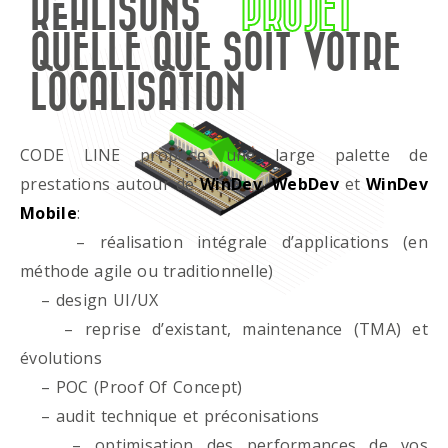
RÉALISONS
PROJET
QUELLE QUE SOIT VOTRE
LOCALISATION
CODE LINE propose une large palette de
prestations autour de
WinDev
,
WebDev
et
WinDev
Mobile
:
– réalisation intégrale d’applications (en
méthode agile ou traditionnelle)
– design UI/UX
– reprise d’existant, maintenance (TMA) et
évolutions
– POC (Proof Of Concept)
– audit technique et préconisations
– optimisation des performances de vos