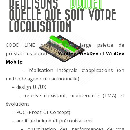
RÉALISONS
PROJET
QUELLE QUE SOIT VOTRE
LOCALISATION
CODE LINE propose une large palette de
prestations autour de
WinDev
,
WebDev
et
WinDev
Mobile
:
– réalisation intégrale d’applications (en
méthode agile ou traditionnelle)
– design UI/UX
– reprise d’existant, maintenance (TMA) et
évolutions
– POC (Proof Of Concept)
– audit technique et préconisations
– optimisation des performances de vos