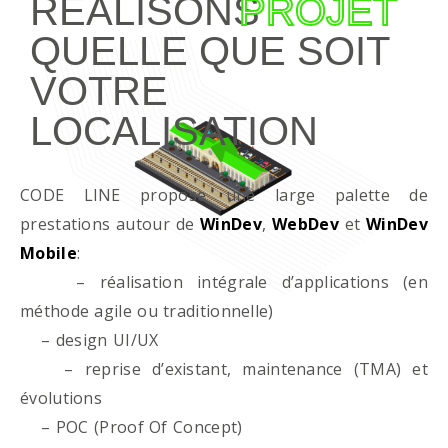
RÉALISONS
PROJET
QUELLE QUE SOIT
VOTRE
LOCALISATION
CODE LINE propose une large palette de
prestations autour de
WinDev
,
WebDev
et
WinDev
Mobile
:
– réalisation intégrale d’applications (en
méthode agile ou traditionnelle)
– design UI/UX
– reprise d’existant, maintenance (TMA) et
évolutions
– POC (Proof Of Concept)