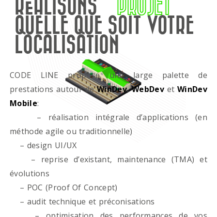
RÉALISONS
PROJET
QUELLE QUE SOIT VOTRE
LOCALISATION
CODE LINE propose une large palette de
prestations autour de
WinDev
,
WebDev
et
WinDev
Mobile
:
– réalisation intégrale d’applications (en
méthode agile ou traditionnelle)
– design UI/UX
– reprise d’existant, maintenance (TMA) et
évolutions
– POC (Proof Of Concept)
– audit technique et préconisations
– optimisation des performances de vos