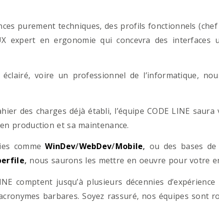
es purement techniques, des profils fonctionnels (chef d
/UX expert en ergonomie qui concevra des interfaces uti
éclairé, voire un professionnel de l’informatique, no
hier des charges déjà établi, l’équipe CODE LINE saur
 en production et sa maintenance.
ogies comme
WinDev
/
WebDev
/
Mobile
,
ou des bases d
erfile
,
nous saurons les mettre en oeuvre pour votre ent
NE comptent jusqu’à plusieurs décennies d’expérience
acronymes barbares. Soyez rassuré, nos équipes sont rom