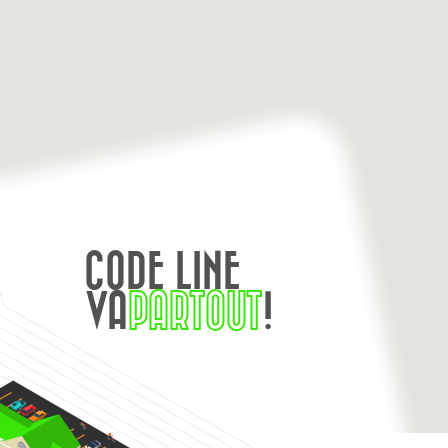
CODE LINE
VA
PARTOUT
!