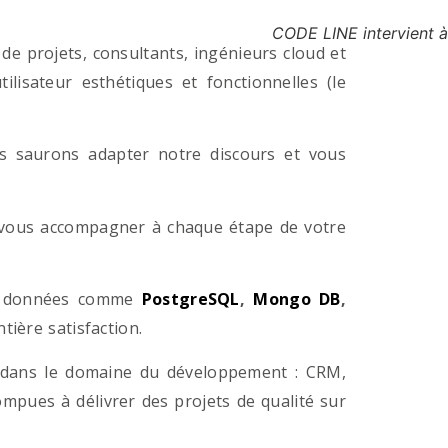
CODE LINE intervient 
e projets, consultants, ingénieurs cloud et
lisateur esthétiques et fonctionnelles (le
us saurons adapter notre discours et vous
a vous accompagner à chaque étape de votre
e données comme
PostgreSQL
,
Mongo DB
,
ière satisfaction.
 dans le domaine du développement : CRM,
pues à délivrer des projets de qualité sur