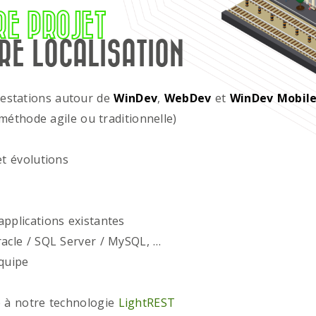
RE PROJET
RE LOCALISATION
restations autour de
WinDev
,
WebDev
et
WinDev Mobil
méthode agile ou traditionnelle)
t évolutions
plications existantes
acle / SQL Server / MySQL, …
quipe
 à notre technologie
LightREST