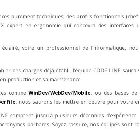
es purement techniques, des profils fonctionnels (chef d
/UX expert en ergonomie qui concevra des interfaces uti
éclairé, voire un professionnel de l’informatique, no
hier des charges déjà établi, l’équipe CODE LINE saur
 en production et sa maintenance.
ogies comme
WinDev
/
WebDev
/
Mobile
,
ou des bases d
erfile
,
nous saurons les mettre en oeuvre pour votre ent
NE comptent jusqu’à plusieurs décennies d’expérience
acronymes barbares. Soyez rassuré, nos équipes sont rom