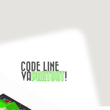
CODE LINE
VA
PARTOUT
!