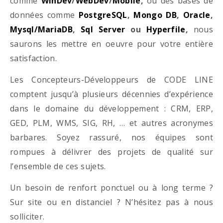
comme
WinDev
/
WebDev
/
Mobile
,
ou des bases de
données comme
PostgreSQL
,
Mongo DB
,
Oracle
,
Mysql/MariaDB
,
Sql Server
ou
Hyperfile
,
nous
saurons les mettre en oeuvre pour votre entière
satisfaction.
Les Concepteurs-Développeurs de CODE LINE
comptent jusqu’à plusieurs décennies d’expérience
dans le domaine du développement : CRM, ERP,
GED, PLM, WMS, SIG, RH, … et autres acronymes
barbares. Soyez rassuré, nos équipes sont
rompues à délivrer des projets de qualité sur
l’ensemble de ces sujets.
Un besoin de renfort ponctuel ou à long terme ?
Sur site ou en distanciel ? N’hésitez pas à nous
solliciter.