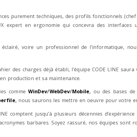
es purement techniques, des profils fonctionnels (chef d
/UX expert en ergonomie qui concevra des interfaces uti
éclairé, voire un professionnel de l’informatique, no
hier des charges déjà établi, l’équipe CODE LINE saur
 en production et sa maintenance.
ogies comme
WinDev
/
WebDev
/
Mobile
,
ou des bases d
erfile
,
nous saurons les mettre en oeuvre pour votre ent
NE comptent jusqu’à plusieurs décennies d’expérience
acronymes barbares. Soyez rassuré, nos équipes sont rom