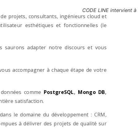
CODE LINE intervient à
e projets, consultants, ingénieurs cloud et
lisateur esthétiques et fonctionnelles (le
us saurons adapter notre discours et vous
a vous accompagner à chaque étape de votre
e données comme
PostgreSQL
,
Mongo DB
,
ière satisfaction.
 dans le domaine du développement : CRM,
pues à délivrer des projets de qualité sur