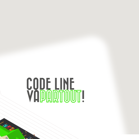
CODE LINE
VA
PARTOUT
!