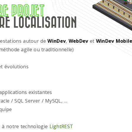
RE PROJET
RE LOCALISATION
restations autour de
WinDev
,
WebDev
et
WinDev Mobil
méthode agile ou traditionnelle)
t évolutions
plications existantes
acle / SQL Server / MySQL, …
quipe
 à notre technologie
LightREST