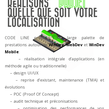
RÉALISONS
PROJET
QUELLE QUE SOIT VOTRE
LOCALISATION
CODE LINE propose une large palette de
prestations autour de
WinDev
,
WebDev
et
WinDev
Mobile
:
– réalisation intégrale d’applications (en
méthode agile ou traditionnelle)
– design UI/UX
– reprise d’existant, maintenance (TMA) et
évolutions
– POC (Proof Of Concept)
– audit technique et préconisations
– optimisation des performances de vos