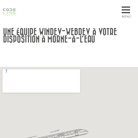
MENU
UNE ÉQUIPE WINDEV-WEBDEV À VOTRE
DISPOSITION À MORNE-À-L'EAU