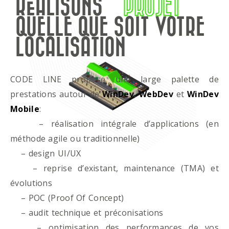
RÉALISONS
PROJET
QUELLE QUE SOIT VOTRE
LOCALISATION
CODE LINE propose une large palette de
prestations autour de
WinDev
,
WebDev
et
WinDev
Mobile
:
– réalisation intégrale d’applications (en
méthode agile ou traditionnelle)
– design UI/UX
– reprise d’existant, maintenance (TMA) et
évolutions
– POC (Proof Of Concept)
– audit technique et préconisations
– optimisation des performances de vos