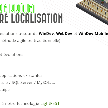
RE PROJET
RE LOCALISATION
restations autour de
WinDev
,
WebDev
et
WinDev Mobil
méthode agile ou traditionnelle)
t évolutions
plications existantes
acle / SQL Server / MySQL, …
quipe
 à notre technologie
LightREST