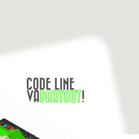
CODE LINE
VA
PARTOUT
!