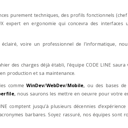
es purement techniques, des profils fonctionnels (chef d
/UX expert en ergonomie qui concevra des interfaces uti
éclairé, voire un professionnel de l’informatique, no
hier des charges déjà établi, l’équipe CODE LINE saur
 en production et sa maintenance.
ogies comme
WinDev
/
WebDev
/
Mobile
,
ou des bases d
erfile
,
nous saurons les mettre en oeuvre pour votre ent
NE comptent jusqu’à plusieurs décennies d’expérience
acronymes barbares. Soyez rassuré, nos équipes sont rom