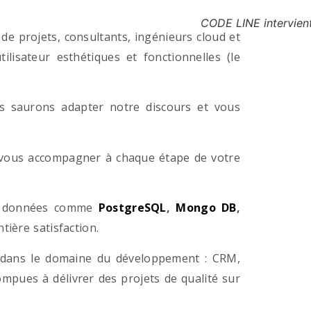
CODE LINE intervient
e projets, consultants, ingénieurs cloud et
lisateur esthétiques et fonctionnelles (le
us saurons adapter notre discours et vous
a vous accompagner à chaque étape de votre
e données comme
PostgreSQL
,
Mongo DB
,
ière satisfaction.
 dans le domaine du développement : CRM,
pues à délivrer des projets de qualité sur