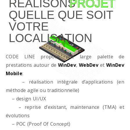
RÉALISONS
PROJET
QUELLE QUE SOIT
VOTRE
LOCALISATION
CODE LINE propose une large palette de
prestations autour de
WinDev
,
WebDev
et
WinDev
Mobile
:
– réalisation intégrale d’applications (en
méthode agile ou traditionnelle)
– design UI/UX
– reprise d’existant, maintenance (TMA) et
évolutions
– POC (Proof Of Concept)