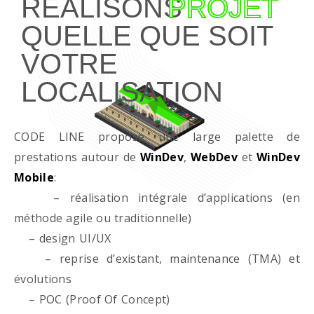
RÉALISONS
PROJET
QUELLE QUE SOIT
VOTRE
LOCALISATION
CODE LINE propose une large palette de
prestations autour de
WinDev
,
WebDev
et
WinDev
Mobile
:
– réalisation intégrale d’applications (en
méthode agile ou traditionnelle)
– design UI/UX
– reprise d’existant, maintenance (TMA) et
évolutions
– POC (Proof Of Concept)