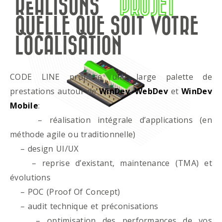
RÉALISONS
PROJET
QUELLE QUE SOIT VOTRE
LOCALISATION
CODE LINE propose une large palette de
prestations autour de
WinDev
,
WebDev
et
WinDev
Mobile
:
– réalisation intégrale d’applications (en
méthode agile ou traditionnelle)
– design UI/UX
– reprise d’existant, maintenance (TMA) et
évolutions
– POC (Proof Of Concept)
– audit technique et préconisations
– optimisation des performances de vos