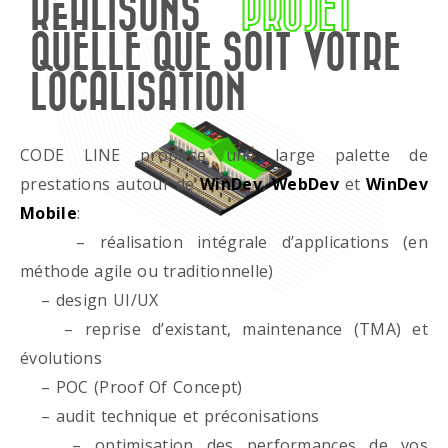
RÉALISONS
PROJET
QUELLE QUE SOIT VOTRE
LOCALISATION
CODE LINE propose une large palette de
prestations autour de
WinDev
,
WebDev
et
WinDev
Mobile
:
– réalisation intégrale d’applications (en
méthode agile ou traditionnelle)
– design UI/UX
– reprise d’existant, maintenance (TMA) et
évolutions
– POC (Proof Of Concept)
– audit technique et préconisations
– optimisation des performances de vos