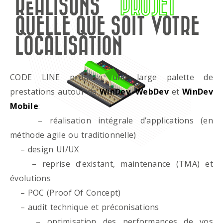
RÉALISONS
PROJET
QUELLE QUE SOIT VOTRE
LOCALISATION
CODE LINE propose une large palette de
prestations autour de
WinDev
,
WebDev
et
WinDev
Mobile
:
– réalisation intégrale d’applications (en
méthode agile ou traditionnelle)
– design UI/UX
– reprise d’existant, maintenance (TMA) et
évolutions
– POC (Proof Of Concept)
– audit technique et préconisations
– optimisation des performances de vos