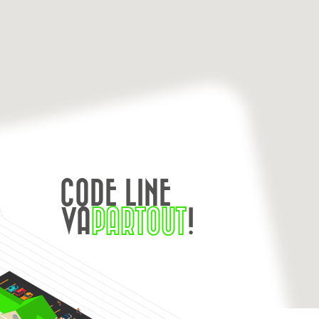
CODE LINE
VA
PARTOUT
!