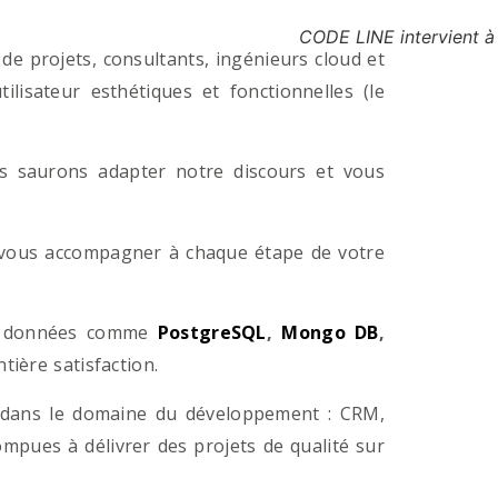
CODE LINE intervient à
e projets, consultants, ingénieurs cloud et
lisateur esthétiques et fonctionnelles (le
us saurons adapter notre discours et vous
a vous accompagner à chaque étape de votre
e données comme
PostgreSQL
,
Mongo DB
,
ière satisfaction.
 dans le domaine du développement : CRM,
pues à délivrer des projets de qualité sur