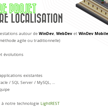
RE PROJET
RE LOCALISATION
restations autour de
WinDev
,
WebDev
et
WinDev Mobil
méthode agile ou traditionnelle)
t évolutions
plications existantes
acle / SQL Server / MySQL, …
quipe
 à notre technologie
LightREST