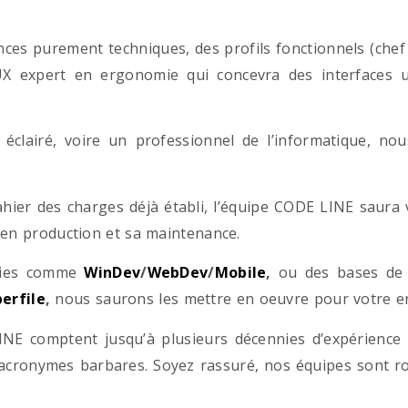
es purement techniques, des profils fonctionnels (chef d
/UX expert en ergonomie qui concevra des interfaces uti
éclairé, voire un professionnel de l’informatique, no
hier des charges déjà établi, l’équipe CODE LINE saur
 en production et sa maintenance.
ogies comme
WinDev
/
WebDev
/
Mobile
,
ou des bases d
erfile
,
nous saurons les mettre en oeuvre pour votre ent
NE comptent jusqu’à plusieurs décennies d’expérience
acronymes barbares. Soyez rassuré, nos équipes sont rom