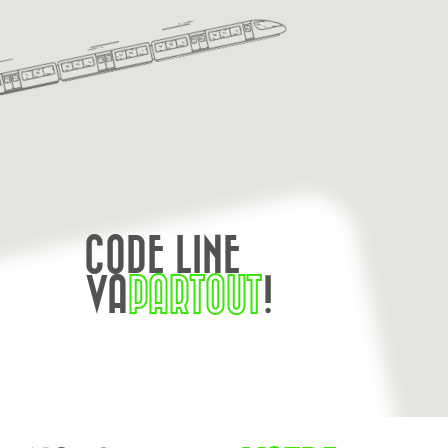
CODE LINE
VA
PARTOUT
!