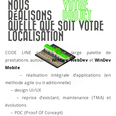
NOUS
VOTRE
RÉALISONS
PROJET
QUELLE QUE SOIT VOTRE
LOCALISATION
CODE LINE propose une large palette de
prestations autour de
WinDev
,
WebDev
et
WinDev
Mobile
:
– réalisation intégrale d’applications (en
méthode agile ou traditionnelle)
– design UI/UX
– reprise d’existant, maintenance (TMA) et
évolutions
– POC (Proof Of Concept)