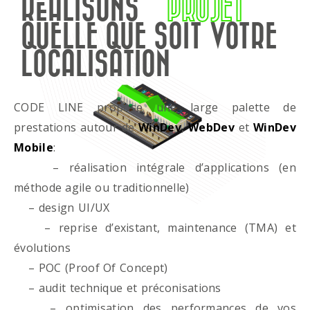
RÉALISONS
PROJET
QUELLE QUE SOIT VOTRE
LOCALISATION
CODE LINE propose une large palette de
prestations autour de
WinDev
,
WebDev
et
WinDev
Mobile
:
– réalisation intégrale d’applications (en
méthode agile ou traditionnelle)
– design UI/UX
– reprise d’existant, maintenance (TMA) et
évolutions
– POC (Proof Of Concept)
– audit technique et préconisations
– optimisation des performances de vos