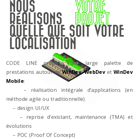
NOUS
VOTRE
RÉALISONS
PROJET
QUELLE QUE SOIT VOTRE
LOCALISATION
CODE LINE propose une large palette de
prestations autour de
WinDev
,
WebDev
et
WinDev
Mobile
:
– réalisation intégrale d’applications (en
méthode agile ou traditionnelle)
– design UI/UX
– reprise d’existant, maintenance (TMA) et
évolutions
– POC (Proof Of Concept)