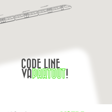
CODE LINE
VA
PARTOUT
!