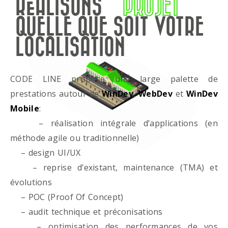
RÉALISONS
PROJET
QUELLE QUE SOIT VOTRE
LOCALISATION
CODE LINE propose une large palette de
prestations autour de
WinDev
,
WebDev
et
WinDev
Mobile
:
– réalisation intégrale d’applications (en
méthode agile ou traditionnelle)
– design UI/UX
– reprise d’existant, maintenance (TMA) et
évolutions
– POC (Proof Of Concept)
– audit technique et préconisations
– optimisation des performances de vos