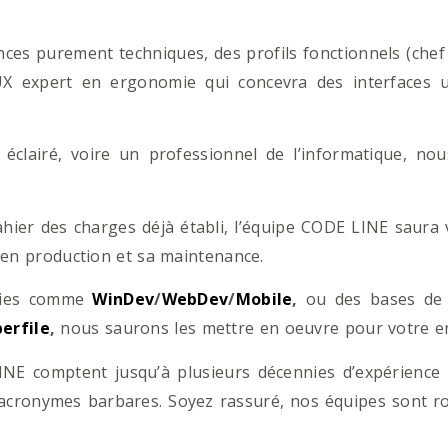
es purement techniques, des profils fonctionnels (chef d
/UX expert en ergonomie qui concevra des interfaces uti
éclairé, voire un professionnel de l’informatique, no
hier des charges déjà établi, l’équipe CODE LINE saur
 en production et sa maintenance.
ogies comme
WinDev
/
WebDev
/
Mobile
,
ou des bases d
erfile
,
nous saurons les mettre en oeuvre pour votre ent
NE comptent jusqu’à plusieurs décennies d’expérience
acronymes barbares. Soyez rassuré, nos équipes sont rom