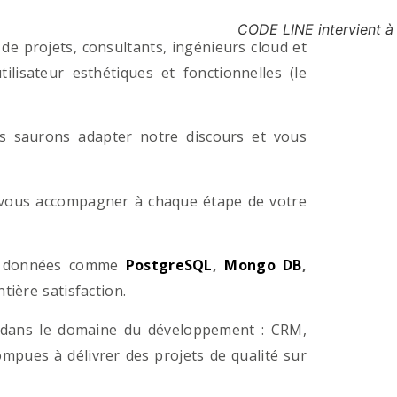
CODE LINE intervient à
e projets, consultants, ingénieurs cloud et
lisateur esthétiques et fonctionnelles (le
us saurons adapter notre discours et vous
a vous accompagner à chaque étape de votre
e données comme
PostgreSQL
,
Mongo DB
,
ière satisfaction.
 dans le domaine du développement : CRM,
pues à délivrer des projets de qualité sur