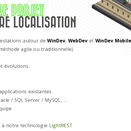
RE PROJET
RE LOCALISATION
restations autour de
WinDev
,
WebDev
et
WinDev Mobil
méthode agile ou traditionnelle)
t évolutions
plications existantes
acle / SQL Server / MySQL, …
quipe
 à notre technologie
LightREST