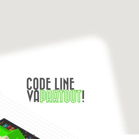
CODE LINE
VA
PARTOUT
!