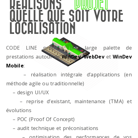
RÉALISONS
PROJET
QUELLE QUE SOIT VOTRE
LOCALISATION
CODE LINE propose une large palette de
prestations autour de
WinDev
,
WebDev
et
WinDev
Mobile
:
– réalisation intégrale d’applications (en
méthode agile ou traditionnelle)
– design UI/UX
– reprise d’existant, maintenance (TMA) et
évolutions
– POC (Proof Of Concept)
– audit technique et préconisations
– optimisation des performances de vos