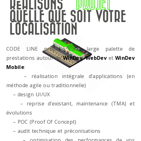
RÉALISONS
PROJET
QUELLE QUE SOIT VOTRE
LOCALISATION
CODE LINE propose une large palette de
prestations autour de
WinDev
,
WebDev
et
WinDev
Mobile
:
– réalisation intégrale d’applications (en
méthode agile ou traditionnelle)
– design UI/UX
– reprise d’existant, maintenance (TMA) et
évolutions
– POC (Proof Of Concept)
– audit technique et préconisations
– optimisation des performances de vos