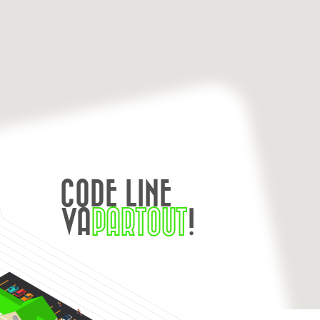
CODE LINE
VA
PARTOUT
!