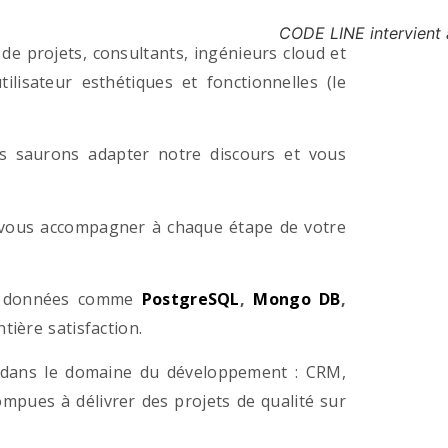
CODE LINE intervient 
e projets, consultants, ingénieurs cloud et
lisateur esthétiques et fonctionnelles (le
us saurons adapter notre discours et vous
a vous accompagner à chaque étape de votre
e données comme
PostgreSQL
,
Mongo DB
,
ière satisfaction.
 dans le domaine du développement : CRM,
pues à délivrer des projets de qualité sur