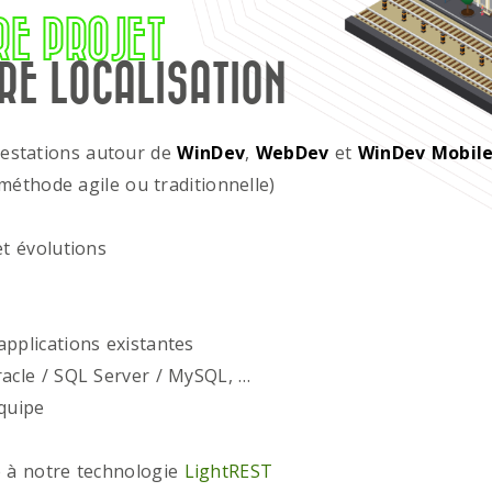
RE PROJET
RE LOCALISATION
restations autour de
WinDev
,
WebDev
et
WinDev Mobil
méthode agile ou traditionnelle)
t évolutions
plications existantes
acle / SQL Server / MySQL, …
quipe
 à notre technologie
LightREST