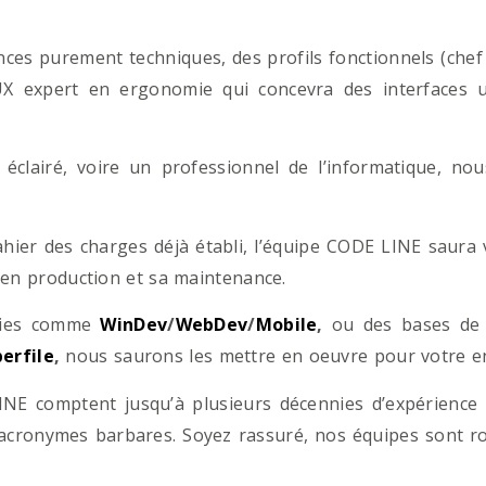
es purement techniques, des profils fonctionnels (chef d
/UX expert en ergonomie qui concevra des interfaces uti
éclairé, voire un professionnel de l’informatique, no
hier des charges déjà établi, l’équipe CODE LINE saur
 en production et sa maintenance.
ogies comme
WinDev
/
WebDev
/
Mobile
,
ou des bases d
erfile
,
nous saurons les mettre en oeuvre pour votre ent
NE comptent jusqu’à plusieurs décennies d’expérience
acronymes barbares. Soyez rassuré, nos équipes sont rom