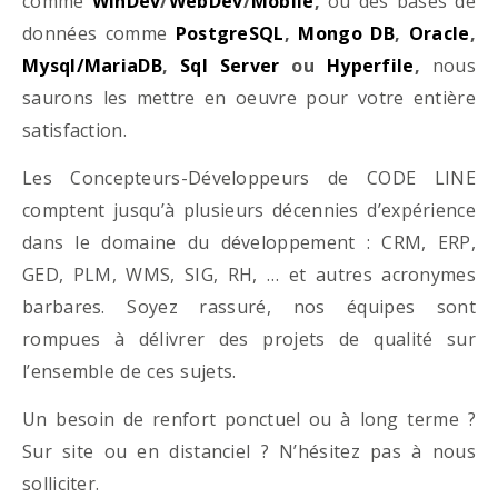
comme
WinDev
/
WebDev
/
Mobile
,
ou des bases de
données comme
PostgreSQL
,
Mongo DB
,
Oracle
,
Mysql/MariaDB
,
Sql Server
ou
Hyperfile
,
nous
saurons les mettre en oeuvre pour votre entière
satisfaction.
Les Concepteurs-Développeurs de CODE LINE
comptent jusqu’à plusieurs décennies d’expérience
dans le domaine du développement : CRM, ERP,
GED, PLM, WMS, SIG, RH, … et autres acronymes
barbares. Soyez rassuré, nos équipes sont
rompues à délivrer des projets de qualité sur
l’ensemble de ces sujets.
Un besoin de renfort ponctuel ou à long terme ?
Sur site ou en distanciel ? N’hésitez pas à nous
solliciter.