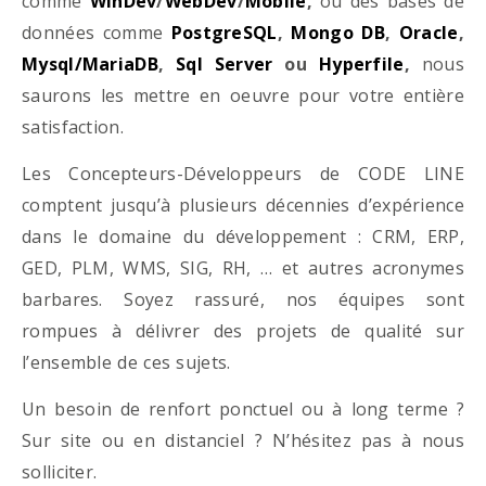
comme
WinDev
/
WebDev
/
Mobile
,
ou des bases de
données comme
PostgreSQL
,
Mongo DB
,
Oracle
,
Mysql/MariaDB
,
Sql Server
ou
Hyperfile
,
nous
saurons les mettre en oeuvre pour votre entière
satisfaction.
Les Concepteurs-Développeurs de CODE LINE
comptent jusqu’à plusieurs décennies d’expérience
dans le domaine du développement : CRM, ERP,
GED, PLM, WMS, SIG, RH, … et autres acronymes
barbares. Soyez rassuré, nos équipes sont
rompues à délivrer des projets de qualité sur
l’ensemble de ces sujets.
Un besoin de renfort ponctuel ou à long terme ?
Sur site ou en distanciel ? N’hésitez pas à nous
solliciter.