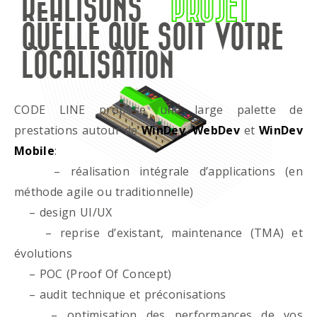
RÉALISONS
PROJET
QUELLE QUE SOIT VOTRE
LOCALISATION
CODE LINE propose une large palette de
prestations autour de
WinDev
,
WebDev
et
WinDev
Mobile
:
– réalisation intégrale d’applications (en
méthode agile ou traditionnelle)
– design UI/UX
– reprise d’existant, maintenance (TMA) et
évolutions
– POC (Proof Of Concept)
– audit technique et préconisations
– optimisation des performances de vos