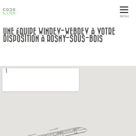
MENU
UNE ÉQUIPE WINDEV-WEBDEV À VOTRE
DISPOSITION À ROSNY-SOUS-BOIS