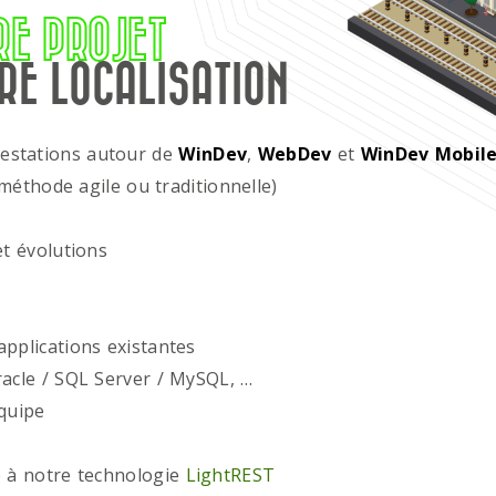
RE PROJET
RE LOCALISATION
restations autour de
WinDev
,
WebDev
et
WinDev Mobil
méthode agile ou traditionnelle)
t évolutions
plications existantes
acle / SQL Server / MySQL, …
quipe
 à notre technologie
LightREST