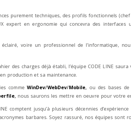
es purement techniques, des profils fonctionnels (chef d
/UX expert en ergonomie qui concevra des interfaces uti
éclairé, voire un professionnel de l’informatique, no
hier des charges déjà établi, l’équipe CODE LINE saur
 en production et sa maintenance.
ogies comme
WinDev
/
WebDev
/
Mobile
,
ou des bases d
erfile
,
nous saurons les mettre en oeuvre pour votre ent
NE comptent jusqu’à plusieurs décennies d’expérience
acronymes barbares. Soyez rassuré, nos équipes sont rom