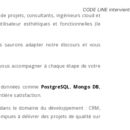
CODE LINE intervient
e projets, consultants, ingénieurs cloud et
lisateur esthétiques et fonctionnelles (le
us saurons adapter notre discours et vous
a vous accompagner à chaque étape de votre
e données comme
PostgreSQL
,
Mongo DB
,
ière satisfaction.
 dans le domaine du développement : CRM,
pues à délivrer des projets de qualité sur