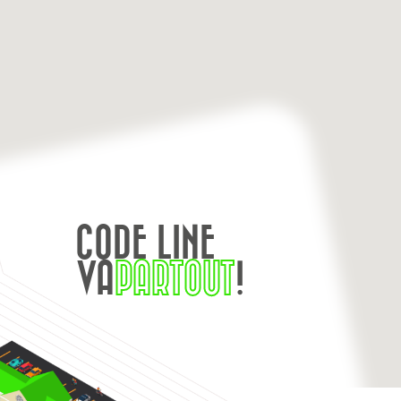
CODE LINE
VA
PARTOUT
!