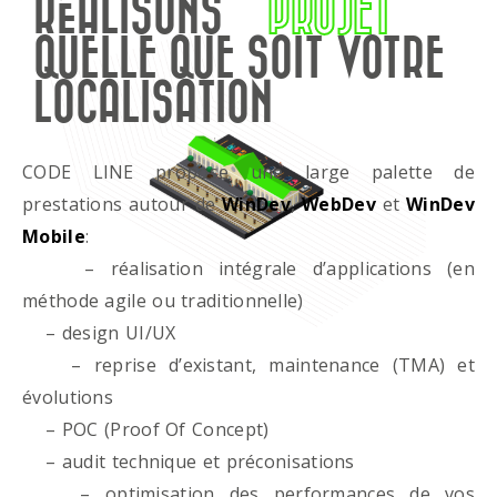
RÉALISONS
PROJET
QUELLE QUE SOIT VOTRE
LOCALISATION
CODE LINE propose une large palette de
prestations autour de
WinDev
,
WebDev
et
WinDev
Mobile
:
– réalisation intégrale d’applications (en
méthode agile ou traditionnelle)
– design UI/UX
– reprise d’existant, maintenance (TMA) et
évolutions
– POC (Proof Of Concept)
– audit technique et préconisations
– optimisation des performances de vos