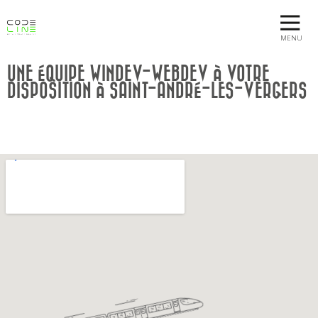
MENU
UNE ÉQUIPE WINDEV-WEBDEV À VOTRE
DISPOSITION À SAINT-ANDRÉ-LES-VERGERS