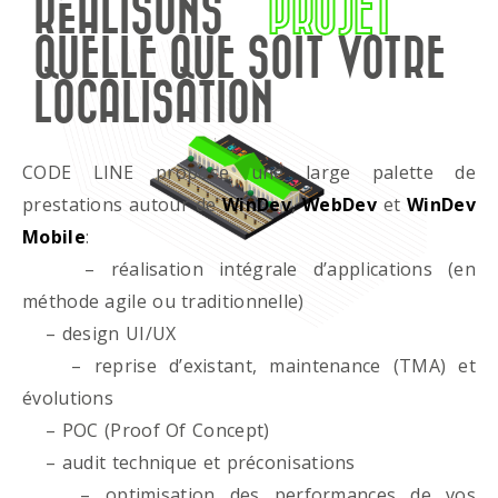
RÉALISONS
PROJET
QUELLE QUE SOIT VOTRE
LOCALISATION
CODE LINE propose une large palette de
prestations autour de
WinDev
,
WebDev
et
WinDev
Mobile
:
– réalisation intégrale d’applications (en
méthode agile ou traditionnelle)
– design UI/UX
– reprise d’existant, maintenance (TMA) et
évolutions
– POC (Proof Of Concept)
– audit technique et préconisations
– optimisation des performances de vos