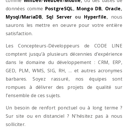
comme
WinDev
/
WebDev
/
Mobile
,
ou des bases de
données comme
PostgreSQL
,
Mongo DB
,
Oracle
,
Mysql/MariaDB
,
Sql Server
ou
Hyperfile
,
nous
saurons les mettre en oeuvre pour votre entière
satisfaction.
Les Concepteurs-Développeurs de CODE LINE
comptent jusqu’à plusieurs décennies d’expérience
dans le domaine du développement : CRM, ERP,
GED, PLM, WMS, SIG, RH, … et autres acronymes
barbares. Soyez rassuré, nos équipes sont
rompues à délivrer des projets de qualité sur
l’ensemble de ces sujets.
Un besoin de renfort ponctuel ou à long terme ?
Sur site ou en distanciel ? N’hésitez pas à nous
solliciter.