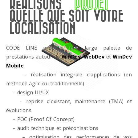
RÉALISONS
PROJET
QUELLE QUE SOIT VOTRE
LOCALISATION
CODE LINE propose une large palette de
prestations autour de
WinDev
,
WebDev
et
WinDev
Mobile
:
– réalisation intégrale d’applications (en
méthode agile ou traditionnelle)
– design UI/UX
– reprise d’existant, maintenance (TMA) et
évolutions
– POC (Proof Of Concept)
– audit technique et préconisations
– optimisation des performances de vos