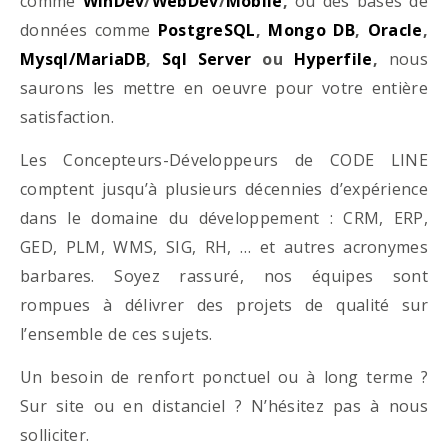
comme
WinDev
/
WebDev
/
Mobile
,
ou des bases de
données comme
PostgreSQL
,
Mongo DB
,
Oracle
,
Mysql/MariaDB
,
Sql Server
ou
Hyperfile
,
nous
saurons les mettre en oeuvre pour votre entière
satisfaction.
Les Concepteurs-Développeurs de CODE LINE
comptent jusqu’à plusieurs décennies d’expérience
dans le domaine du développement : CRM, ERP,
GED, PLM, WMS, SIG, RH, … et autres acronymes
barbares. Soyez rassuré, nos équipes sont
rompues à délivrer des projets de qualité sur
l’ensemble de ces sujets.
Un besoin de renfort ponctuel ou à long terme ?
Sur site ou en distanciel ? N’hésitez pas à nous
solliciter.