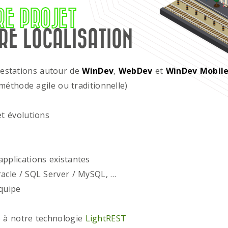
RE PROJET
RE LOCALISATION
restations autour de
WinDev
,
WebDev
et
WinDev Mobil
méthode agile ou traditionnelle)
t évolutions
plications existantes
acle / SQL Server / MySQL, …
quipe
 à notre technologie
LightREST