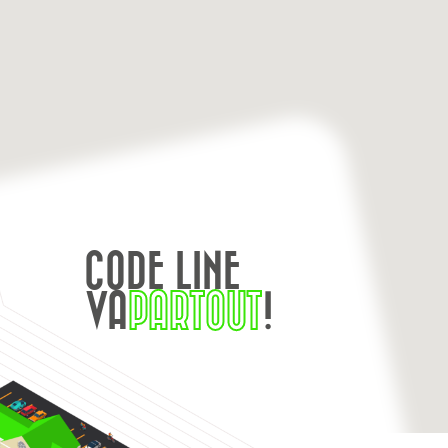
CODE LINE
VA
PARTOUT
!