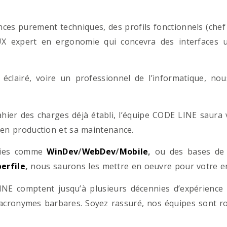
es purement techniques, des profils fonctionnels (chef d
/UX expert en ergonomie qui concevra des interfaces uti
éclairé, voire un professionnel de l’informatique, no
hier des charges déjà établi, l’équipe CODE LINE saur
 en production et sa maintenance.
ogies comme
WinDev
/
WebDev
/
Mobile
,
ou des bases d
erfile
,
nous saurons les mettre en oeuvre pour votre ent
NE comptent jusqu’à plusieurs décennies d’expérience
acronymes barbares. Soyez rassuré, nos équipes sont rom