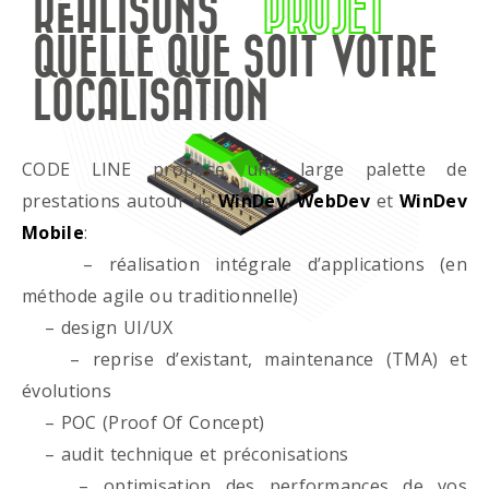
RÉALISONS
PROJET
QUELLE QUE SOIT VOTRE
LOCALISATION
CODE LINE propose une large palette de
prestations autour de
WinDev
,
WebDev
et
WinDev
Mobile
:
– réalisation intégrale d’applications (en
méthode agile ou traditionnelle)
– design UI/UX
– reprise d’existant, maintenance (TMA) et
évolutions
– POC (Proof Of Concept)
– audit technique et préconisations
– optimisation des performances de vos