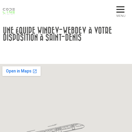
MENU
UNE ÉQUIPE WINDEV-WEBDEV À VOTRE
DISPOSITION À SAINT-DENIS