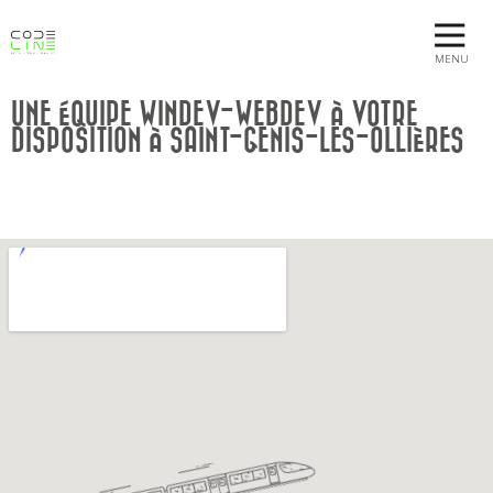
MENU
UNE ÉQUIPE WINDEV-WEBDEV À VOTRE
DISPOSITION À SAINT-GENIS-LES-OLLIÈRES