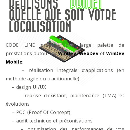
RÉALISONS
PROJET
QUELLE QUE SOIT VOTRE
LOCALISATION
CODE LINE propose une large palette de
prestations autour de
WinDev
,
WebDev
et
WinDev
Mobile
:
– réalisation intégrale d’applications (en
méthode agile ou traditionnelle)
– design UI/UX
– reprise d’existant, maintenance (TMA) et
évolutions
– POC (Proof Of Concept)
– audit technique et préconisations
– optimisation des performances de vos