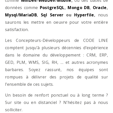
comme
WinDev
/
WebDev
/
Mobile
,
ou des bases de
données comme
PostgreSQL
,
Mongo DB
,
Oracle
,
Mysql/MariaDB
,
Sql Server
ou
Hyperfile
,
nous
saurons les mettre en oeuvre pour votre entière
satisfaction.
Les Concepteurs-Développeurs de CODE LINE
comptent jusqu’à plusieurs décennies d’expérience
dans le domaine du développement : CRM, ERP,
GED, PLM, WMS, SIG, RH, … et autres acronymes
barbares. Soyez rassuré, nos équipes sont
rompues à délivrer des projets de qualité sur
l’ensemble de ces sujets.
Un besoin de renfort ponctuel ou à long terme ?
Sur site ou en distanciel ? N’hésitez pas à nous
solliciter.