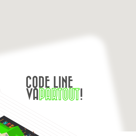
CODE LINE
VA
PARTOUT
!