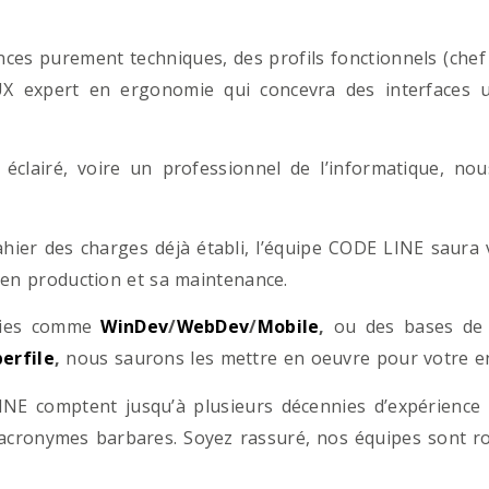
es purement techniques, des profils fonctionnels (chef d
/UX expert en ergonomie qui concevra des interfaces uti
éclairé, voire un professionnel de l’informatique, no
hier des charges déjà établi, l’équipe CODE LINE saur
 en production et sa maintenance.
ogies comme
WinDev
/
WebDev
/
Mobile
,
ou des bases d
erfile
,
nous saurons les mettre en oeuvre pour votre ent
NE comptent jusqu’à plusieurs décennies d’expérience
acronymes barbares. Soyez rassuré, nos équipes sont rom