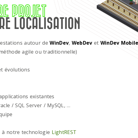
RE PROJET
RE LOCALISATION
restations autour de
WinDev
,
WebDev
et
WinDev Mobil
méthode agile ou traditionnelle)
t évolutions
plications existantes
acle / SQL Server / MySQL, …
quipe
 à notre technologie
LightREST