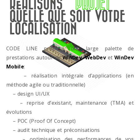
RÉALISONS
PROJET
QUELLE QUE SOIT VOTRE
LOCALISATION
CODE LINE propose une large palette de
prestations autour de
WinDev
,
WebDev
et
WinDev
Mobile
:
– réalisation intégrale d’applications (en
méthode agile ou traditionnelle)
– design UI/UX
– reprise d’existant, maintenance (TMA) et
évolutions
– POC (Proof Of Concept)
– audit technique et préconisations
– optimisation des performances de vos