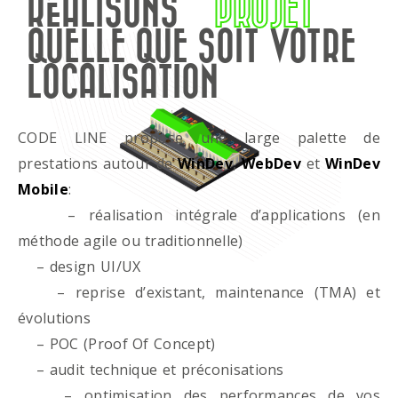
RÉALISONS
PROJET
QUELLE QUE SOIT VOTRE
LOCALISATION
CODE LINE propose une large palette de
prestations autour de
WinDev
,
WebDev
et
WinDev
Mobile
:
– réalisation intégrale d’applications (en
méthode agile ou traditionnelle)
– design UI/UX
– reprise d’existant, maintenance (TMA) et
évolutions
– POC (Proof Of Concept)
– audit technique et préconisations
– optimisation des performances de vos