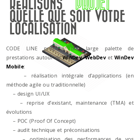
RÉALISONS
PROJET
QUELLE QUE SOIT VOTRE
LOCALISATION
CODE LINE propose une large palette de
prestations autour de
WinDev
,
WebDev
et
WinDev
Mobile
:
– réalisation intégrale d’applications (en
méthode agile ou traditionnelle)
– design UI/UX
– reprise d’existant, maintenance (TMA) et
évolutions
– POC (Proof Of Concept)
– audit technique et préconisations
– optimisation des performances de vos