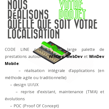
NOUS
VOTRE
RÉALISONS
PROJET
QUELLE QUE SOIT VOTRE
LOCALISATION
CODE LINE propose une large palette de
prestations autour de
WinDev
,
WebDev
et
WinDev
Mobile
:
– réalisation intégrale d’applications (en
méthode agile ou traditionnelle)
– design UI/UX
– reprise d’existant, maintenance (TMA) et
évolutions
– POC (Proof Of Concept)