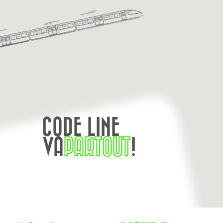
CODE LINE
VA
PARTOUT
!