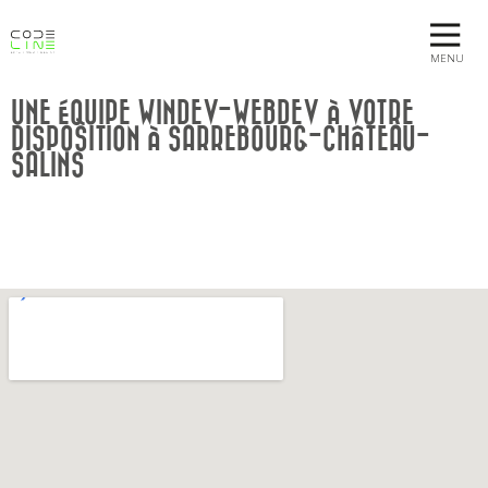
MENU
UNE ÉQUIPE WINDEV-WEBDEV À VOTRE
DISPOSITION À SARREBOURG-CHÂTEAU-
SALINS